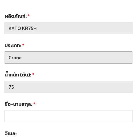
ผลิตภัณฑ์:
*
ประเภท:
*
น้ำหนัก (ตัน):
*
ชื่อ-นามสกุล:
*
อีเมล: