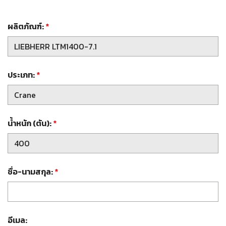
ผลิตภัณฑ์:
*
ประเภท:
*
น้ำหนัก (ตัน):
*
ชื่อ-นามสกุล:
*
อีเมล: