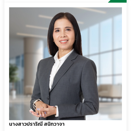
นางสาวปราริณี สนิทวาจา