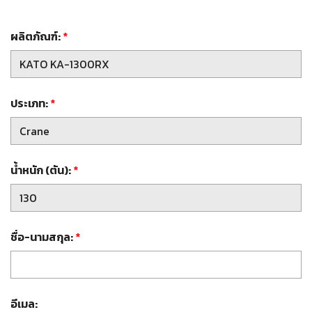
ผลิตภัณฑ์:
*
ประเภท:
*
น้ำหนัก (ตัน):
*
ชื่อ-นามสกุล:
*
อีเมล: