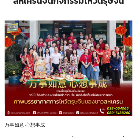
สหเครนจัดกิจกรรมไหว้ตรุษจีน
万事如意 心想事成