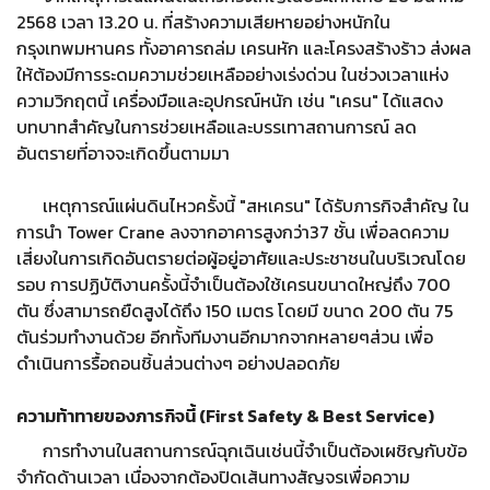
2568 เวลา 13.20 น. ที่สร้างความเสียหายอย่างหนักใน
กรุงเทพมหานคร ทั้งอาคารถล่ม เครนหัก และโครงสร้างร้าว ส่งผล
ให้ต้องมีการระดมความช่วยเหลืออย่างเร่งด่วน ในช่วงเวลาแห่ง
ความวิกฤตนี้ เครื่องมือและอุปกรณ์หนัก เช่น "เครน" ได้แสดง
บทบาทสำคัญในการช่วยเหลือและบรรเทาสถานการณ์ ลด
อันตรายที่อาจจะเกิดขึ้นตามมา
เหตุการณ์แผ่นดินไหวครั้งนี้ "สหเครน" ได้รับภารกิจสำคัญ ใน
การนำ Tower Crane ลงจากอาคารสูงกว่า37 ชั้น เพื่อลดความ
เสี่ยงในการเกิดอันตรายต่อผู้อยู่อาศัยและประชาชนในบริเวณโดย
รอบ การปฏิบัติงานครั้งนี้จำเป็นต้องใช้เครนขนาดใหญ่ถึง 700
ตัน ซึ่งสามารถยืดสูงได้ถึง 150 เมตร โดยมี ขนาด 200 ตัน 75
ตันร่วมทำงานด้วย อีกทั้งทีมงานอีกมากจากหลายๆส่วน เพื่อ
ดำเนินการรื้อถอนชิ้นส่วนต่างๆ อย่างปลอดภัย
ความท้าทายของภารกิจนี้ (First Safety & Best Service)
การทำงานในสถานการณ์ฉุกเฉินเช่นนี้จำเป็นต้องเผชิญกับข้อ
จำกัดด้านเวลา เนื่องจากต้องปิดเส้นทางสัญจรเพื่อความ