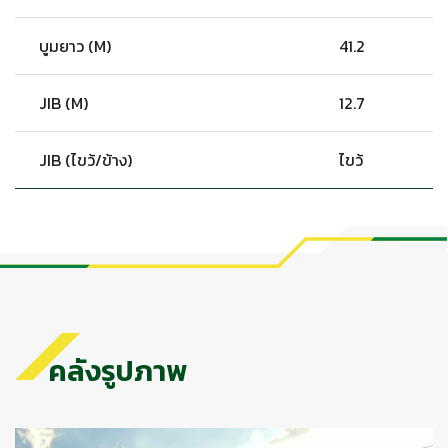
บูมยาว (M)
41.2
JIB (M)
12.7
JIB (ไขว้/ข้าง)
ไขว้
คลังรูปภาพ