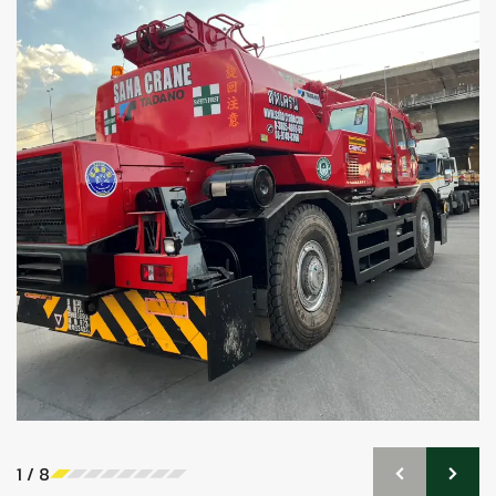
1
/
8