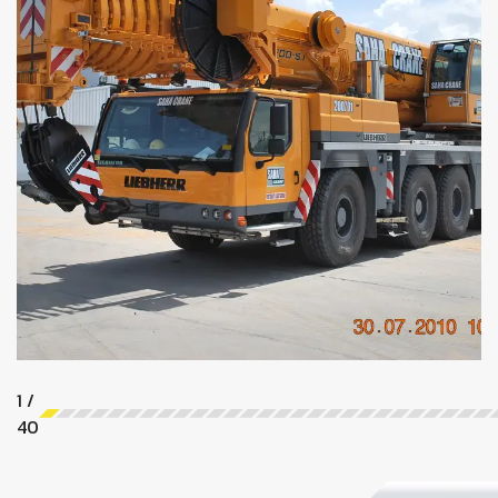
1
/
40