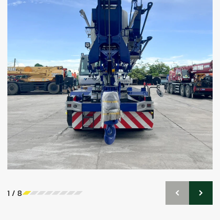
1
/
8