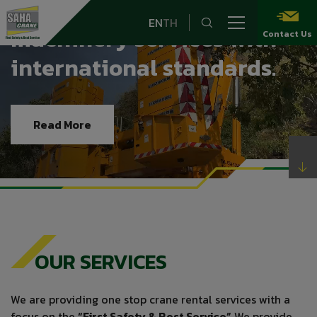
providing comprehensive
EN
TH
machinery services with
Contact Us
international standards.
Read More
OUR SERVICES
We are providing one stop crane rental services with a
focus on the
“First Safety & Best Service”
We provide