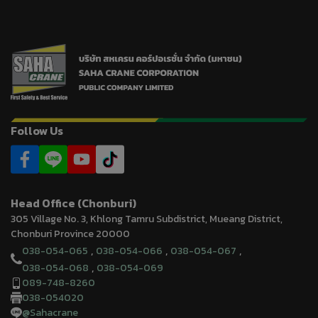
Follow Us
Head Office (Chonburi)
305 Village No. 3, Khlong Tamru Subdistrict, Mueang District,
Chonburi Province 20000
,
,
,
038-054-065
038-054-066
038-054-067
,
038-054-068
038-054-069
089-748-8260
038-054020
@Sahacrane