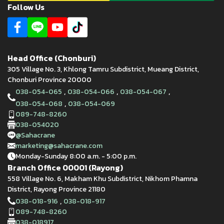
Follow Us
Head Office (Chonburi)
305 Village No. 3, Khlong Tamru Subdistrict, Mueang District,
Chonburi Province 20000
,
,
,
038-054-065
038-054-066
038-054-067
,
038-054-068
038-054-069
089-748-8260
038-054020
@Sahacrane
marketing@sahacrane.com
Monday-Sunday 8:00 a.m. - 5:00 p.m.
Branch Office 00001 (Rayong)
558 Village No. 6, Makham Khu Subdistrict, Nikhom Phamna
District, Rayong Province 21180
,
038-018-916
038-018-917
089-748-8260
038-018917