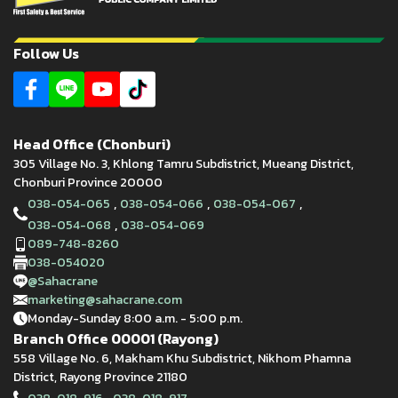
Follow Us
Head Office (Chonburi)
305 Village No. 3, Khlong Tamru Subdistrict, Mueang District,
Chonburi Province 20000
,
,
,
038-054-065
038-054-066
038-054-067
,
038-054-068
038-054-069
089-748-8260
038-054020
@Sahacrane
marketing@sahacrane.com
Monday-Sunday 8:00 a.m. - 5:00 p.m.
Branch Office 00001 (Rayong)
558 Village No. 6, Makham Khu Subdistrict, Nikhom Phamna
District, Rayong Province 21180
,