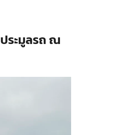
รประมูลรถ ณ