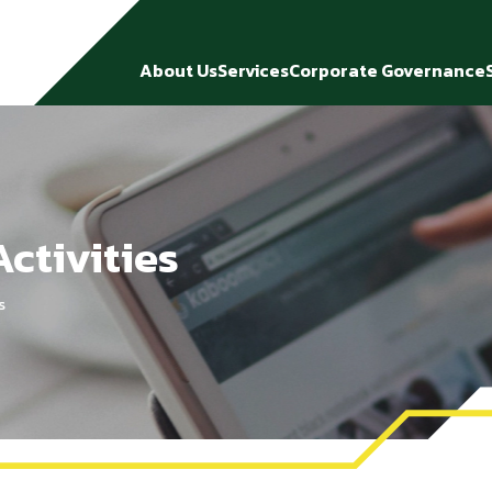
About Us
Services
Corporate Governance
ctivities
s