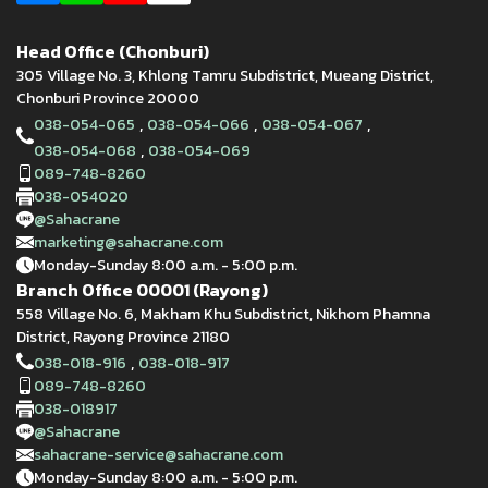
Head Office (Chonburi)
305 Village No. 3, Khlong Tamru Subdistrict, Mueang District,
Chonburi Province 20000
,
,
,
038-054-065
038-054-066
038-054-067
,
038-054-068
038-054-069
089-748-8260
038-054020
@Sahacrane
marketing@sahacrane.com
Monday-Sunday 8:00 a.m. - 5:00 p.m.
Branch Office 00001 (Rayong)
558 Village No. 6, Makham Khu Subdistrict, Nikhom Phamna
District, Rayong Province 21180
,
038-018-916
038-018-917
089-748-8260
038-018917
@Sahacrane
sahacrane-service@sahacrane.com
Monday-Sunday 8:00 a.m. - 5:00 p.m.