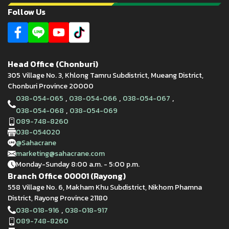
Follow Us
Head Office (Chonburi)
305 Village No. 3, Khlong Tamru Subdistrict, Mueang District,
Chonburi Province 20000
,
,
,
038-054-065
038-054-066
038-054-067
,
038-054-068
038-054-069
089-748-8260
038-054020
@Sahacrane
marketing@sahacrane.com
Monday-Sunday 8:00 a.m. - 5:00 p.m.
Branch Office 00001 (Rayong)
558 Village No. 6, Makham Khu Subdistrict, Nikhom Phamna
District, Rayong Province 21180
,
038-018-916
038-018-917
089-748-8260