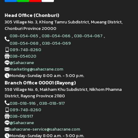
Head Office (Chonburi)
305 Village No. 3, Khlong Tamru Subdistrict, Mueang District,
Chonburi Province 20000
,
,
,
038-054-065
038-054-066
038-054-067
,
038-054-068
038-054-069
089-748-8260
038-054020
@Sahacrane
marketing@sahacrane.com
Monday-Sunday 8:00 a.m. - 5:00 p.m.
Branch Office 00001 (Rayong)
558 Village No. 6, Makham Khu Subdistrict, Nikhom Phamna
District, Rayong Province 21180
,
038-018-916
038-018-917
089-748-8260
038-018917
@Sahacrane
sahacrane-service@sahacrane.com
Monday-Sunday 8:00 a.m. - 5:00 p.m.