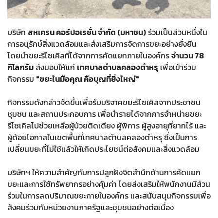
บริษัท
สหเครน คอร์ปอเรชั่น จำกัด (มหาชน)
ร่วมเป็นส่วนหนึ่งใน
การอนุรักษ์สิ่งแวดล้อมและส่งเสริมการจัดการขยะอย่างยั่งยืน
โดยนำขยะรีไซเคิลที่ได้จากการคัดแยกภายในองค์กร
จำนวน 78
กิโลกรัม
ส่งมอบให้แก่
เทศบาลตำบลคลองตำหรุ
เพื่อเข้าร่วม
กิจกรรม
"ขยะในมือคุณ คือบุญที่ยิ่งใหญ่"
กิจกรรมดังกล่าวจัดขึ้นเพื่อรับบริจาคขยะรีไซเคิลจากประชาชน
ชุมชน และสถานประกอบการ เพื่อนำรายได้จากการจำหน่ายขยะ
รีไซเคิลไปช่วยเหลือผู้ป่วยติดเตียง ผู้พิการ ผู้สูงอายุที่ยากไร้ และ
ผู้ด้อยโอกาสในเขตพื้นที่เทศบาลตำบลคลองตำหรุ ซึ่งเป็นการ
เปลี่ยนขยะที่ไม่ใช้แล้วให้เกิดประโยชน์ต่อสังคมและสิ่งแวดล้อม
บริษัทฯ ให้ความสำคัญกับการปลูกฝังจิตสำนึกด้านการคัดแยก
ขยะและการใช้ทรัพยากรอย่างคุ้มค่า โดยส่งเสริมให้พนักงานมีส่วน
ร่วมในการลดปริมาณขยะภายในองค์กร และสนับสนุนกิจกรรมเพื่อ
สังคมร่วมกับหน่วยงานภาครัฐและชุมชนอย่างต่อเนื่อง