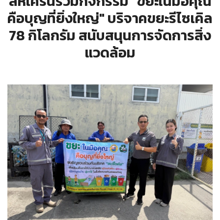
สหเครนร่วมกิจกรรม "ขยะในมือคุณ
คือบุญที่ยิ่งใหญ่" บริจาคขยะรีไซเคิล
78 กิโลกรัม สนับสนุนการจัดการสิ่ง
แวดล้อม